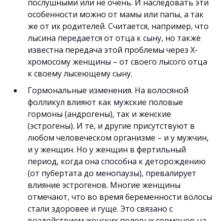
послушными или не очень. И наследовать эти
особенности можно от мамы или папы, а так
же от их родителей. Считается, например, что
лысина передается от отца к сыну, но также
известна передача этой проблемы через Х-
хромосому женщины – от своего лысого отца
к своему лысеющему сыну.
Гормональные изменения. На волосяной
фолликул влияют как мужские половые
гормоны (андрогены), так и женские
(эстрогены). И те, и другие присутствуют в
любом человеческом организме – и у мужчин,
и у женщин. Но у женщин в фертильный
период, когда она способна к деторождению
(от пубертата до менопаузы), превалирует
влияние эстрогенов. Многие женщины
отмечают, что во время беременности волосы
стали здоровее и гуще. Это связано с
воздействием женских половых гормонов на