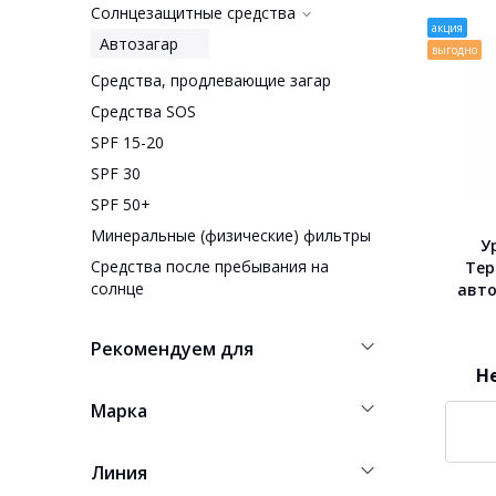
Солнцезащитные средства
акция
Автозагар
выгодно
Средства, продлевающие загар
Средства SOS
SPF 15-20
SPF 30
SPF 50+
Минеральные (физические) фильтры
У
Средства после пребывания на
Тер
солнце
авто
Рекомендуем для
Н
Марка
Линия