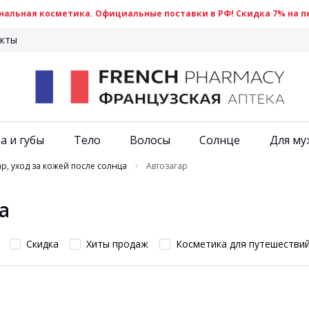
альная косметика. Официальные поставки в РФ! Скидка 7% на пе
кты
а и губы
Тело
Волосы
Солнце
Для му
р, уход за кожей после солнца
Автозагар
а
Скидка
Хиты продаж
Косметика для путешестви