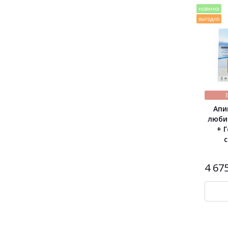
новинка
выгодно
Апи
люби
+ 
с
4 67