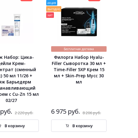
акция
выгодно
хит
Бесплатная доставка
ж Набор: Цика-
Филорга Набор Hyalu-
ейли Крем-
Filler Сыворотка 30 мл +
нтрат (сменный
Time-Filler 5ХР Крем 15
) 50 мл 11/26 +
мл + Skin-Prep Мусс 30
яж Барьедерм
мл
танавливающий
рем с Cu-Zn 15 мл
02/27
 руб.
6 975 руб.
2 220 руб.
8 206 руб.
В корзину
В корзину