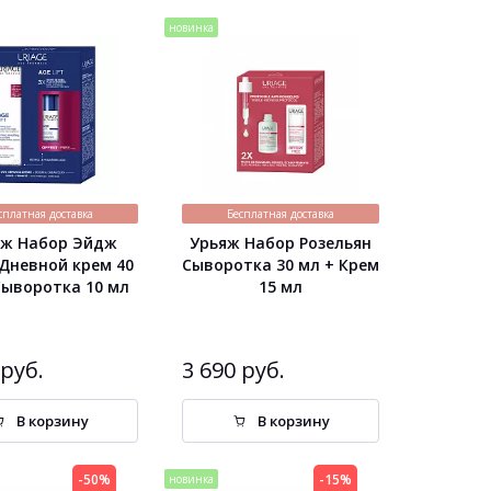
По популярности
новинка
По алфавиту
Цена по возрастанию
Цена по убыванию
сплатная доставка
Бесплатная доставка
яж Набор Эйдж
Урьяж Набор Розельян
Дневной крем 40
Сыворотка 30 мл + Крем
Сыворотка 10 мл
15 мл
 руб.
3 690 руб.
В корзину
В корзину
-50%
-15%
новинка