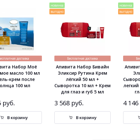
новинка
новинка
выгодно
выгодно
Бесплатная доставка
Бесплатная доставка
Бе
вита Набор Моё
Апивита Набор Бивайн
Апиви
мое масло 100 мл
Эликсир Рутина Крем
Эл
Гель-крем после
лёгкий 50 мл +
Сыворо
олнца 100 мл
Сыворотка 10 мл + Крем
легкий
для глаз и губ 5 мл
гл
5 руб.
3 568 руб.
4 146
В корзину
В корзину