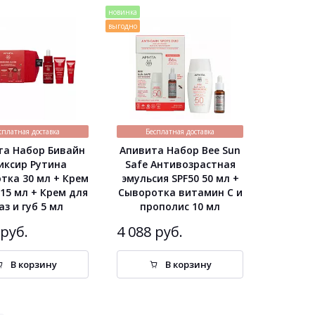
новинка
выгодно
сплатная доставка
Бесплатная доставка
та Набор Бивайн
Апивита Набор Bee Sun
иксир Рутина
Safe Антивозрастная
тка 30 мл + Крем
эмульсия SPF50 50 мл +
 15 мл + Крем для
Сыворотка витамин С и
аз и губ 5 мл
прополис 10 мл
 руб.
4 088 руб.
В корзину
В корзину