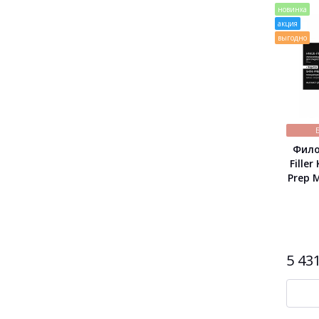
новинка
акция
выгодно
Фило
Filler
Prep 
5 43