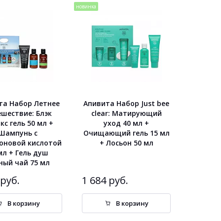
новинка
та Набор Летнее
Апивита Набор Just bee
шествие: Блэк
clear: Матирующий
кс гель 50 мл +
уход 40 мл +
Шампунь с
Очищающий гель 15 мл
оновой кислотой
+ Лосьон 50 мл
мл + Гель душ
ный чай 75 мл
 руб.
1 684 руб.
В корзину
В корзину