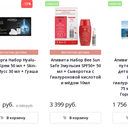
-15%
новинка
новинка
Бесплатная доставка
Бесплатная доставка
рга Набор Hyalu-
Апивита Набор Bee Sun
Апиви
 Крем 50 мл + Skin-
Safe Эмульсия SPF50+ 50
путе
Мусс 30 мл + Гуаша
мл + Сыворотка с
дето
Гиалуроновой кислотой
и мёдом 10мл
гиалур
75 
Гор
1 руб.
3 399 руб.
1 756
6 389 руб.
В корзину
В корзину