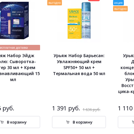
выгодно
акция
выгодно
Бесплатная доставка
яж Набор Эйдж
Урьяж Набор Барьесан:
Урья
олю: Сыворотка-
Увлажняющий крем
Д
тер 30 мл + Крем
SPF50+ 50 мл +
конце
анавливающий 15
Термальная вода 50 мл
блок
мл
Урь
Восс
цика-к
5 руб.
1 391 руб.
1 110
1 636 руб.
В корзину
В корзину