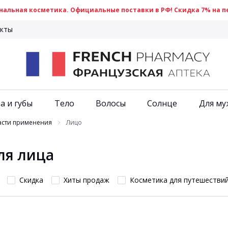
альная косметика. Официальные поставки в РФ! Скидка 7% на пе
кты
а и губы
Тело
Волосы
Солнце
Для му
асти применения
Лицо
ля лица
Скидка
Хиты продаж
Косметика для путешестви