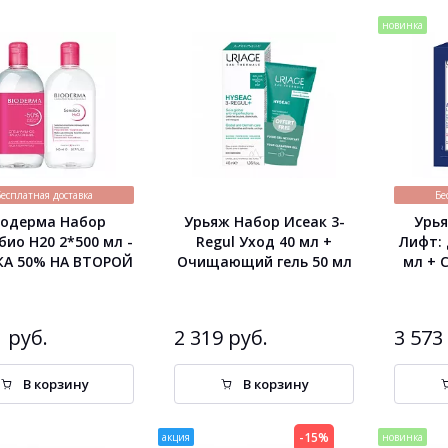
новинка
Бесплатная доставка
Бе
иодерма Набор
Урьяж Набор Исеак 3-
Урь
био H20 2*500 мл -
Regul Уход 40 мл +
Лифт: 
А 50% НА ВТОРОЙ
Очищающий гель 50 мл
мл + 
1 руб.
2 319 руб.
3 573
В корзину
В корзину
-15%
акция
новинка