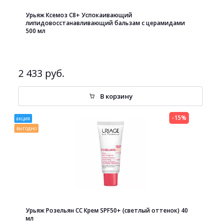
Урьяж Ксемоз С8+ Успокаивающий
липидовосстанавливающий бальзам с церамидами
500 мл
2 433 руб.
В корзину
-15%
акция
выгодно
Урьяж Розельян СС Крем SPF50+ (светлый оттенок) 40
мл