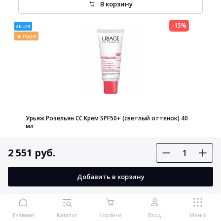
В корзину
-15%
акция
выгодно
Урьяж Розельян СС Крем SPF50+ (светлый оттенок) 40
мл
2 551 руб.
2 216 руб.
Добавить в корзину
2 607 руб.
В корзину
Главная
Каталог
Корзина
Вход
Меню