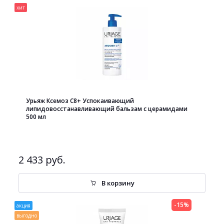
хит
Урьяж Ксемоз С8+ Успокаивающий
липидовосстанавливающий бальзам с церамидами
500 мл
2 433 руб.
В корзину
-15%
акция
выгодно