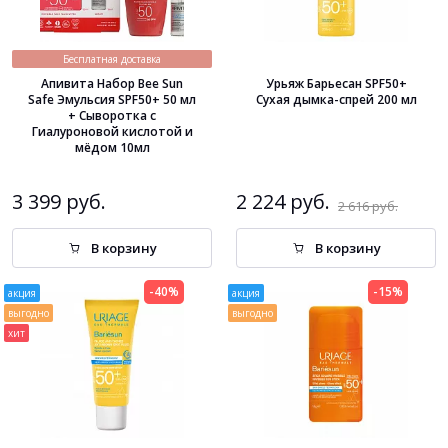
Бесплатная доставка
Апивита Набор Bee Sun
Урьяж Барьесан SPF50+
Safe Эмульсия SPF50+ 50 мл
Сухая дымка-спрей 200 мл
+ Сыворотка с
Гиалуроновой кислотой и
мёдом 10мл
3 399 руб.
2 224 руб.
2 616 руб.
В корзину
В корзину
-40%
-15%
акция
акция
выгодно
выгодно
хит