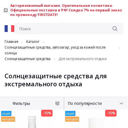
Авторизованный магазин. Оригинальная косметика.
Официальные поставки в РФ! Скидка 7% на первый заказ
по промокоду FIRSTDATE!
Главная
Каталог
Солнцезащитные средства, автозагар, уход за кожей после
солнца
Солнцезащитные средства
Для экстремального отдыха
Солнцезащитные средства для
экстремального отдыха
Фильтры
По популярности
-15%
-15%
По популярности
акция
акция
выгодно
выгодно
По алфавиту