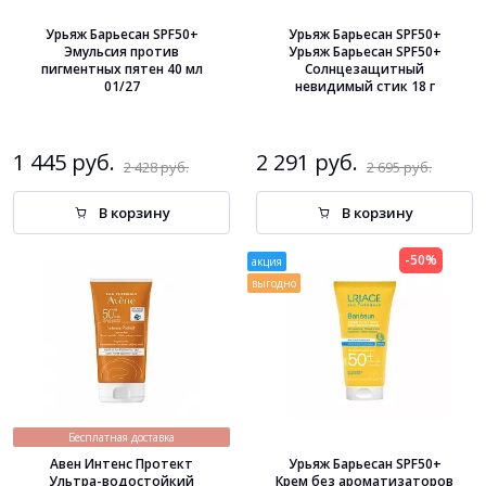
Урьяж Барьесан SPF50+
Урьяж Барьесан SPF50+
Эмульсия против
Урьяж Барьесан SPF50+
пигментных пятен 40 мл
Солнцезащитный
01/27
невидимый стик 18 г
1 445 руб.
2 291 руб.
2 428 руб.
2 695 руб.
В корзину
В корзину
-50%
акция
выгодно
Бесплатная доставка
Авен Интенс Протект
Урьяж Барьесан SPF50+
Ультра-водостойкий
Крем без ароматизаторов