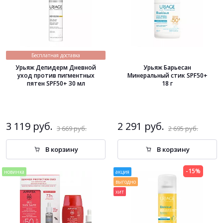
Цена по возрастанию
Цена по убыванию
Бесплатная доставка
Урьяж Депидерм Дневной
Урьяж Барьесан
уход против пигментных
Минеральный стик SPF50+
пятен SPF50+ 30 мл
18 г
3 119 руб.
2 291 руб.
3 669 руб.
2 695 руб.
В корзину
В корзину
-15%
новинка
акция
выгодно
хит