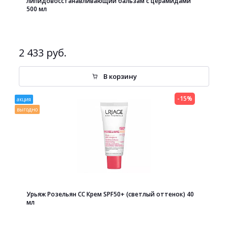
липидовосстанавливающий бальзам с церамидами
500 мл
2 433 руб.
В корзину
-15%
акция
выгодно
Урьяж Розельян СС Крем SPF50+ (светлый оттенок) 40
мл