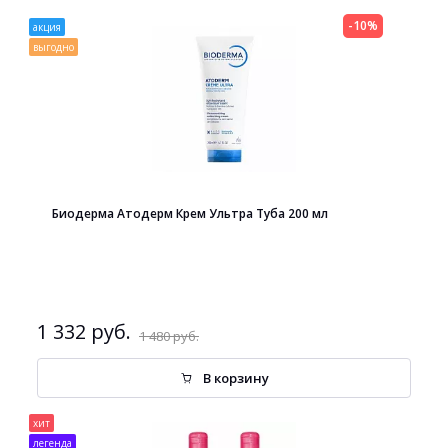
-10%
акция
выгодно
Биодерма Атодерм Крем Ультра Туба 200 мл
1 332 руб.
1 480 руб.
В корзину
хит
легенда