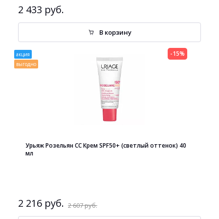
2 433 руб.
В корзину
-15%
акция
выгодно
Урьяж Розельян СС Крем SPF50+ (светлый оттенок) 40
мл
2 216 руб.
2 607 руб.