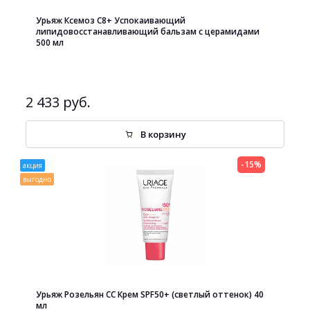
Урьяж Ксемоз С8+ Успокаивающий
липидовосстанавливающий бальзам с церамидами
500 мл
2 433 руб.
В корзину
-15%
акция
выгодно
Урьяж Розельян СС Крем SPF50+ (светлый оттенок) 40
мл