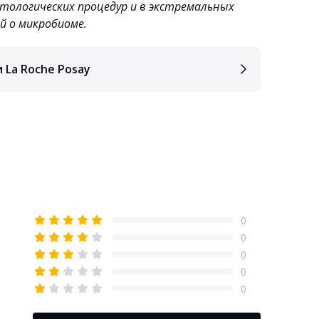
тологических процедур и в экстремальных
ой о микробиоме.
 La Roche Posay
0
0
0
0
0