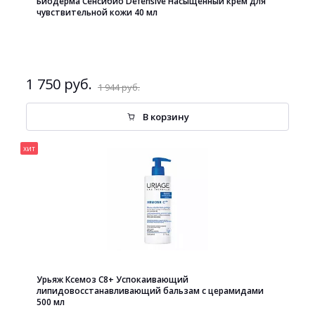
Биодерма Сенсибио Defensive Насыщенный крем для
чувствительной кожи 40 мл
1 750 руб.
1 944 руб.
В корзину
хит
Урьяж Ксемоз С8+ Успокаивающий
липидовосстанавливающий бальзам с церамидами
500 мл