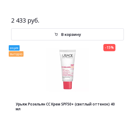
2 433 руб.
В корзину
-15%
акция
выгодно
Урьяж Розельян СС Крем SPF50+ (светлый оттенок) 40
мл