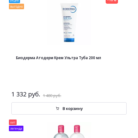
акция
выгодно
Биодерма Атодерм Крем Ультра Туба 200 мл
1 332 руб.
1 480 руб.
В корзину
хит
легенда