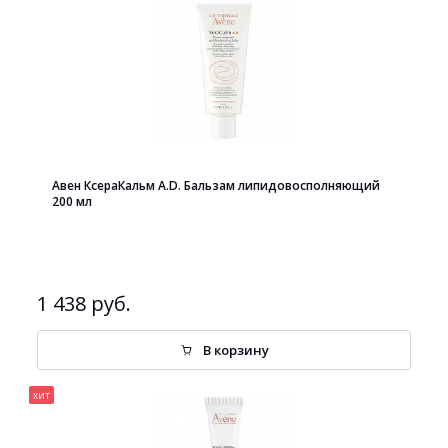
Авен КсераКальм A.D. Бальзам липидовосполняющий
200 мл
1 438 руб.
В корзину
хит