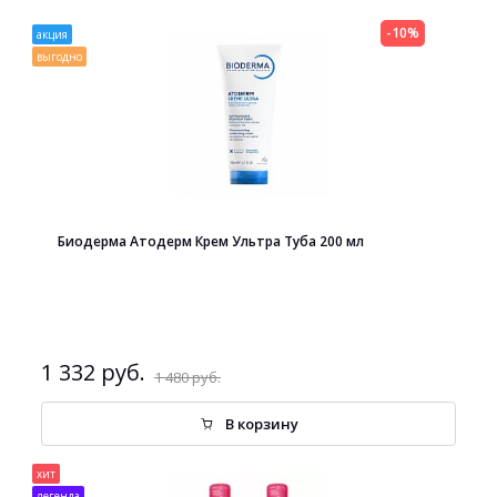
-10%
акция
выгодно
Биодерма Атодерм Крем Ультра Туба 200 мл
1 332 руб.
1 480 руб.
В корзину
хит
легенда