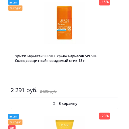
-15%
акция
выгодно
Урьяж Барьесан SPF50+ Урьяж Барьесан SPF50+
Солнцезащитный невидимый стик 18 г
2 291 руб.
2 695 руб.
В корзину
-23%
акция
выгодно
хит