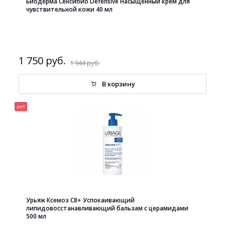
Биодерма Сенсибио Defensive Насыщенный крем для
чувствительной кожи 40 мл
1 750 руб.
1 944 руб.
В корзину
хит
Урьяж Ксемоз С8+ Успокаивающий
липидовосстанавливающий бальзам с церамидами
500 мл