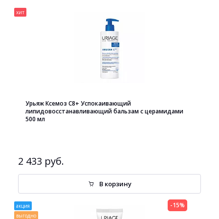
хит
Урьяж Ксемоз С8+ Успокаивающий
липидовосстанавливающий бальзам с церамидами
500 мл
2 433 руб.
В корзину
-15%
акция
выгодно