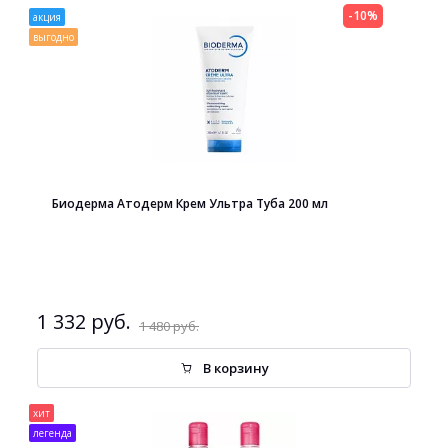
-10%
акция
выгодно
Биодерма Атодерм Крем Ультра Туба 200 мл
1 332 руб.
1 480 руб.
В корзину
хит
легенда