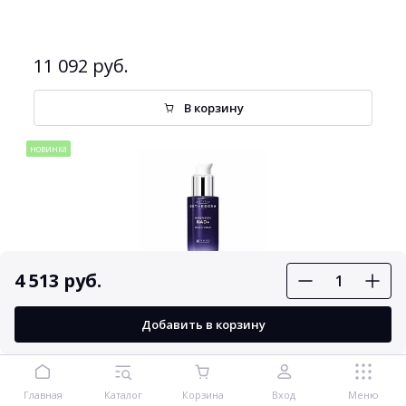
11 092 руб.
В корзину
новинка
4 513 руб.
Бесплатная доставка
Эстедерм Intensive NAD+ Сыворотка для лица и шеи с
Добавить в корзину
ниацинамидом 30 мл
Главная
Каталог
Корзина
Вход
Меню