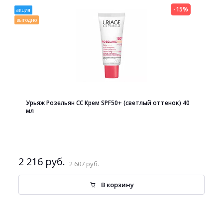
-15%
акция
выгодно
Урьяж Розельян СС Крем SPF50+ (светлый оттенок) 40
мл
2 216 руб.
2 607 руб.
В корзину