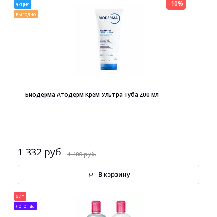
-10%
акция
выгодно
Биодерма Атодерм Крем Ультра Туба 200 мл
1 332 руб.
1 480 руб.
В корзину
хит
легенда