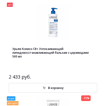
хит
Урьяж Ксемоз С8+ Успокаивающий
липидовосстанавливающий бальзам с церамидами
500 мл
2 433 руб.
В корзину
-15%
акция
выгодно