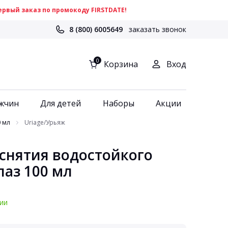
рвый заказ по промокоду FIRSTDATE!
8 (800) 6005649
заказать звонок
0
Корзина
Вход
жчин
Для детей
Наборы
Акции
0 мл
Uriage/Урьяж
 снятия водостойкого
лаз 100 мл
ии