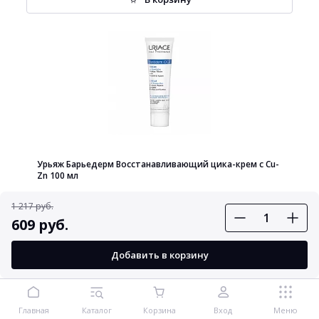
Урьяж Барьедерм Восстанавливающий цика-крем с Cu-
Zn 100 мл
1 217 руб.
609 руб.
2 090 руб.
Добавить в корзину
В корзину
Главная
Каталог
Корзина
Вход
Меню
хит