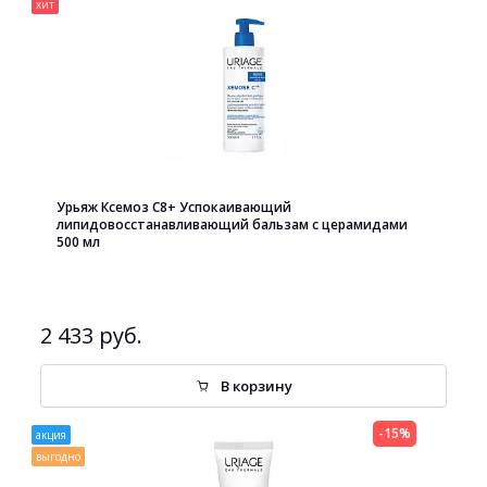
хит
Урьяж Ксемоз С8+ Успокаивающий
липидовосстанавливающий бальзам с церамидами
500 мл
2 433 руб.
В корзину
-15%
акция
выгодно