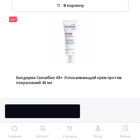
В корзину
хит
Биодерма Сенсибио AR+ Успокаивающий крем против
покраснений 40 мл
Сообщить о поступлении
2 861 руб.
В корзину
Главная
Каталог
Корзина
Вход
Меню