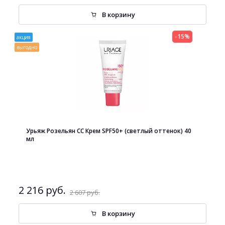
В корзину
-15%
акция
выгодно
Урьяж Розельян СС Крем SPF50+ (светлый оттенок) 40
мл
2 216 руб.
2 607 руб.
В корзину