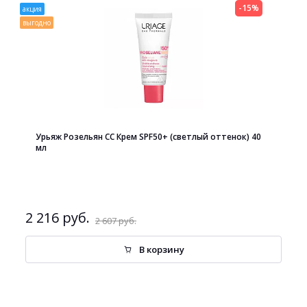
-15%
акция
выгодно
Урьяж Розельян СС Крем SPF50+ (светлый оттенок) 40
мл
2 216 руб.
2 607 руб.
В корзину