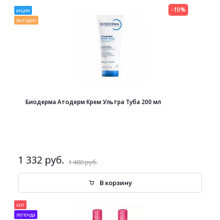
-10%
акция
выгодно
Биодерма Атодерм Крем Ультра Туба 200 мл
1 332 руб.
1 480 руб.
В корзину
хит
легенда