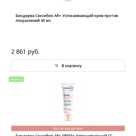
Биодерма Сенсибио AR+ Успокаивающий крем против
покраснений 40 мл
2 861 руб.
В корзину
новинка
Бесплатная доставка
Биодерма Сенсибио AR+ SPF50+ Успокаивающий СС