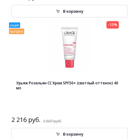
В корзину
-15%
акция
выгодно
Урьяж Розельян СС Крем SPF50+ (светлый оттенок) 40
мл
2 216 руб.
2 607 руб.
В корзину