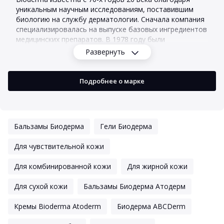
уникальным научным исследованиям, поставившим
биологию на службу дерматологии. Сначала компания
специализировалась на выпуске базовых ингредиентов
медицинских препаратов. В 1978 году были
представлены косметические средства для лечения и
Развернуть
профилактики кожных проблем. Формулы продуктов
основаны на знаниях биологических процессов,
происходящих в коже.
Подробнее о марке
ГЛАВНАЯ ЦЕЛЬ – ЗДОРОВАЯ КОЖА
Кожа человека постоянно подвергается изменениям,
Бальзамы Биодерма
Гели Биодерма
связанным с неблагоприятным влиянием экологии,
приемом лекарств, травмами, процессами старения,
Для чувствительной кожи
стрессом, неправильным уходом и т. д., что нарушает
ее баланс. Действие косметики "Биодерма"
Для комбинированной кожи
Для жирной кожи
направлено на эффективное сопротивление этим
негативным явлениям, активизацию и восстановление
Для сухой кожи
Бальзамы Биодерма Атодерм
естественных ресурсов кожи, нормализацию ее
здоровых функций.
Кремы Bioderma Atoderm
Биодерма ABCDerm
ОРИГИНАЛЬНАЯ КОНЦЕПЦИЯ