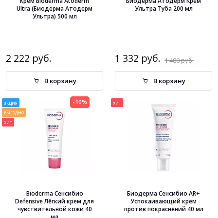
этом были дерматологически безопасны. Все активные
Крем Bioderma Atoderm
Биодерма Атодерм Крем
Ultra (Биодерма Атодерм
Ультра Туба 200 мл
компоненты включаются в продукци в оптимальной
Ультра) 500 мл
дозе.
2 222 руб.
1 332 руб.
1 480 руб.
В корзину
В корзину
-10%
акция
хит
выгодно
хит
Bioderma Сенсибио
Биодерма Сенсибио AR+
Defensive Лёгкий крем для
Успокаивающий крем
чувствительной кожи 40
против покраснений 40 мл
мл