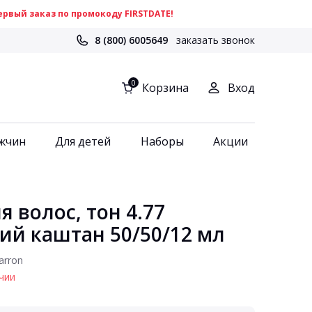
рвый заказ по промокоду FIRSTDATE!
8 (800) 6005649
заказать звонок
0
Корзина
Вход
жчин
Для детей
Наборы
Акции
 волос, тон 4.77
й каштан 50/50/12 мл
arron
чии