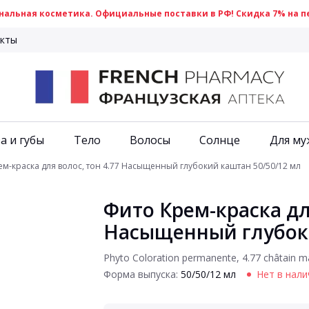
альная косметика. Официальные поставки в РФ! Скидка 7% на пе
кты
а и губы
Тело
Волосы
Солнце
Для му
м-краска для волос, тон 4.77 Насыщенный глубокий каштан 50/50/12 мл
Фито Крем-краска для
Насыщенный глубоки
Phyto Coloration permanente, 4.77 châtain m
Форма выпуска:
50/50/12 мл
Нет в нали