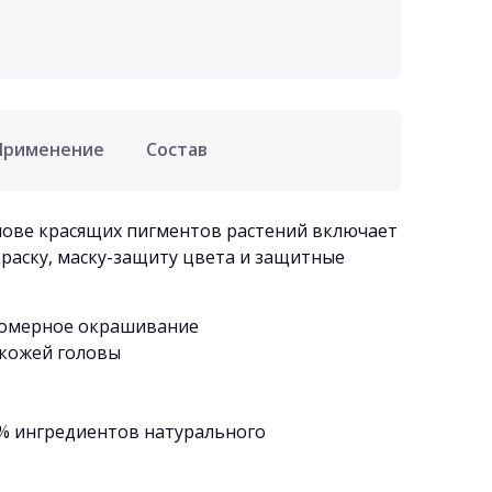
Применение
Состав
нове красящих пигментов растений включает
раску, маску-защиту цвета и защитные
номерное окрашивание
 кожей головы
81% ингредиентов натурального