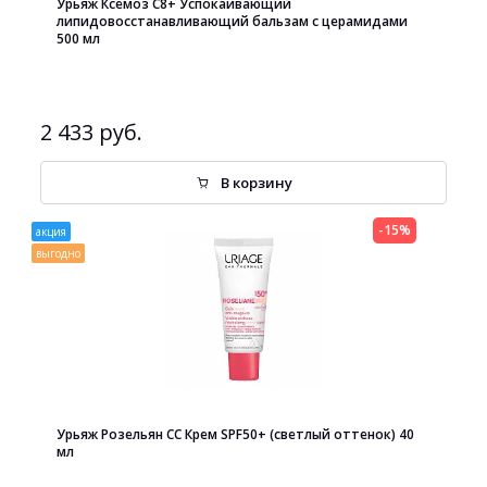
Урьяж Ксемоз С8+ Успокаивающий
липидовосстанавливающий бальзам с церамидами
500 мл
2 433 руб.
В корзину
-15%
акция
выгодно
Урьяж Розельян СС Крем SPF50+ (светлый оттенок) 40
мл