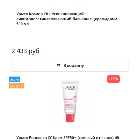
Урьяж Ксемоз С8+ Успокаивающий
липидовосстанавливающий бальзам с церамидами
500 мл
2 433 руб.
В корзину
-15%
акция
выгодно
Урьяж Розельян СС Крем SPF50+ (светлый оттенок) 40