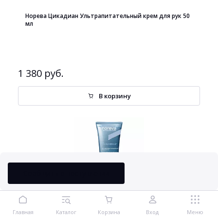
Норева Цикадиан Ультрапитательный крем для рук 50
мл
1 380 руб.
В корзину
Сообщить о поступлении
Норева Акварева Очищающий увлажняющий гель для
Главная
Каталог
Корзина
Вход
Меню
лица и тела 200 мл