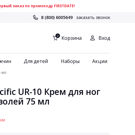
рвый заказ по промокоду FIRSTDATE!
8 (800) 6005649
заказать звонок
0
Корзина
Вход
жчин
Для детей
Наборы
Акции
5 мл
ific UR-10 Крем для ног
золей 75 мл
чии