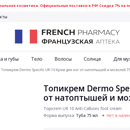
альная косметика. Официальные поставки в РФ! Скидка 7% на пе
кты
а и губы
Тело
Волосы
Солнце
Для му
Топикрем Dermo Specific UR-10 Крем для ног от натоптышей и мозолей 7
Топикрем Dermo Spec
от натоптышей и мо
Topicrem UR 10 Anti-Calluses foot cream
Форма выпуска:
Туба 75 мл
Нет в нали