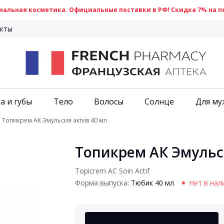
альная косметика. Официальные поставки в РФ! Скидка 7% на пе
кты
а и губы
Тело
Волосы
Солнце
Для му
Топикрем АК Эмульсия актив 40 мл
Топикрем АК Эмульс
Topicrem AC Soin Actif
Форма выпуска:
Тюбик 40 мл
Нет в нал