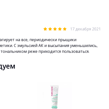
17 декабря 2021
еагирует на все, периодически прыщики
метики. С эмульсией АК и высыпания уменьшились,
е тональником реже приходится пользоваться.
дуем